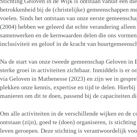
Stichting Geloven in de Wijk is ontstaan vanuit een d
betrokkenheid bij de (christelijke) gemeenschappen m
voelen. Sinds het ontstaan van onze eerste gemeensch
(2004) hebben we geleerd dat echte verandering alleen 
samenwerken en de kernwaarden delen die ons vormen: r
inclusiviteit en geloof in de kracht van buurtgemeens
Na de start van onze tweede gemeenschap Geloven in B
sterke groei in activiteiten zichtbaar. Inmiddels is er 
via Geloven in Mathenesse (2023) en zijn we in gespr
plekken onze kennis, expertise en tijd te delen. Hierbi
manieren om dit te doen, passend bij de capaciteiten d
Om alle activiteiten in de verschillende wijken en de 
ontstaan (zijn), goed te (doen) organiseren, is stichtin
leven geroepen. Deze stichting is verantwoordelijk vo