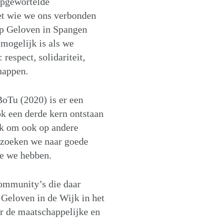
iepgewortelde
et wie we ons verbonden
ap Geloven in Spangen
mogelijk is als we
espect, solidariteit,
chappen.
oTu (2020) is er een
ook een derde kern ontstaan
ek om ook op andere
j zoeken we naar goede
ie we hebben.
community’s die daar
g Geloven in de Wijk in het
or de maatschappelijke en