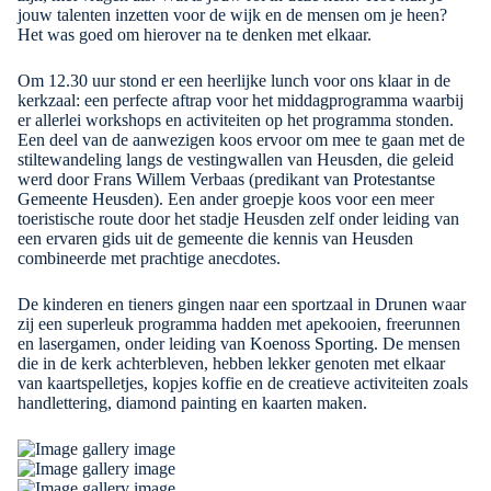
jouw talenten inzetten voor de wijk en de mensen om je heen?
Het was goed om hierover na te denken met elkaar.
Om 12.30 uur stond er een heerlijke lunch voor ons klaar in de
kerkzaal: een perfecte aftrap voor het middagprogramma waarbij
er allerlei workshops en activiteiten op het programma stonden.
Een deel van de aanwezigen koos ervoor om mee te gaan met de
stiltewandeling langs de vestingwallen van Heusden, die geleid
werd door Frans Willem Verbaas (predikant van
Protestantse
Gemeente Heusden
). Een ander groepje koos voor een meer
toeristische route door het stadje Heusden zelf onder leiding van
een ervaren gids uit de gemeente die kennis van Heusden
combineerde met prachtige anecdotes.
De kinderen en tieners gingen naar een sportzaal in Drunen waar
zij een superleuk programma hadden met apekooien, freerunnen
en lasergamen, onder leiding van
Koenoss Sporting
. De mensen
die in de kerk achterbleven, hebben lekker genoten met elkaar
van kaartspelletjes, kopjes koffie en de creatieve activiteiten zoals
handlettering, diamond painting en kaarten maken.