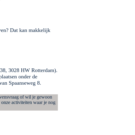
even? Dat kan makkelijk
g 38, 3028 HW Rotterdam).
plaatsen onder de
te van Spaanseweg 8.
evensvraag of wil je gewoon
 onze activiteiten
waar je nog