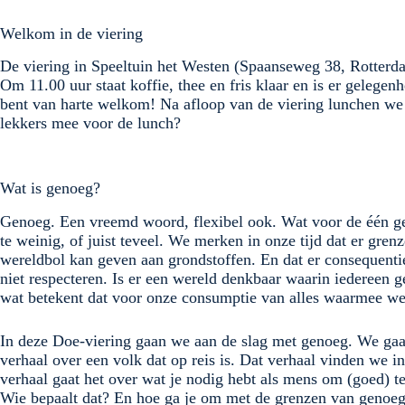
Welkom in de viering
De viering in Speeltuin het Westen (Spaanseweg 38, Rotterd
Om 11.00 uur staat koffie, thee en fris klaar en is er gelegen
bent van harte welkom! Na afloop van de viering lunchen we
lekkers mee voor de lunch?
Wat is genoeg?
Genoeg. Een vreemd woord, flexibel ook. Wat voor de één ge
te weinig, of juist teveel. We merken in onze tijd dat er gren
wereldbol kan geven aan grondstoffen. En dat er consequentie
niet respecteren. Is er een wereld denkbaar waarin iedereen 
wat betekent dat voor onze consumptie van alles waarmee we
In deze Doe-viering gaan we aan de slag met genoeg. We gaa
verhaal over een volk dat op reis is. Dat verhaal vinden we i
verhaal gaat het over wat je nodig hebt als mens om (goed) t
Wie bepaalt dat? En hoe ga je om met de grenzen van genoe