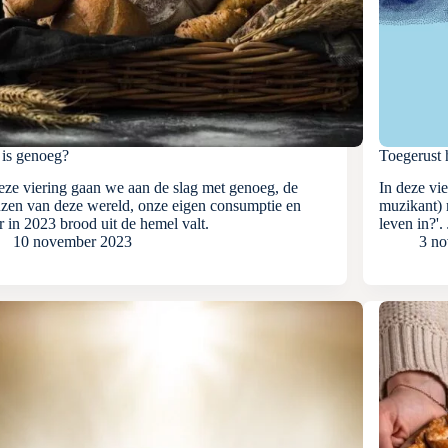
 is genoeg?
Toegerust 
eze viering gaan we aan de slag met genoeg, de
In deze vi
nzen van deze wereld, onze eigen consumptie en
muzikant) 
 in 2023 brood uit de hemel valt.
leven in?'.
10 november 2023
3 n