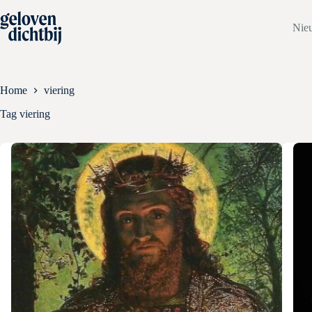
Ga
naar
Nie
de
inhoud
Home
viering
Tag
viering