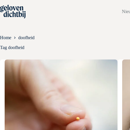
Ga
naar
Nie
de
inhoud
Home
doofheid
Tag
doofheid