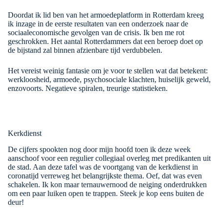
Doordat ik lid ben van het
armoedeplatform
in Rotterdam kreeg
ik inzage in de eerste resultaten van een onderzoek naar de
sociaaleconomische gevolgen van de crisis. Ik ben me rot
geschrokken. Het aantal Rotterdammers dat een beroep doet op
de bijstand zal binnen afzienbare tijd verdubbelen.
Het vereist weinig fantasie om je voor te stellen wat dat betekent:
werkloosheid, armoede, psychosociale klachten, huiselijk geweld,
enzovoorts. Negatieve spiralen, treurige statistieken.
Kerkdienst
De cijfers spookten nog door mijn hoofd toen ik deze week
aanschoof voor een regulier collegiaal overleg met predikanten uit
de stad. Aan deze tafel was de voortgang van de kerkdienst in
coronatijd verreweg het belangrijkste thema. Oef, dat was even
schakelen. Ik kon maar ternauwernood de neiging onderdrukken
om een paar luiken open te trappen. Steek je kop eens buiten de
deur!