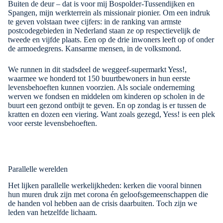
Buiten de deur – dat is voor mij Bospolder-Tussendijken en
Spangen, mijn werkterrein als missionair pionier. Om een indruk
te geven volstaan twee cijfers: in de ranking van armste
postcodegebieden in Nederland staan ze op respectievelijk de
tweede en vijfde plaats. Een op de drie inwoners leeft op of onder
de armoedegrens. Kansarme mensen, in de volksmond.
We runnen in dit stadsdeel de weggeef-supermarkt
Yess!
,
waarmee we honderd tot 150 buurtbewoners in hun eerste
levensbehoeften kunnen voorzien. Als sociale onderneming
werven we fondsen en middelen om kinderen op scholen in de
buurt een gezond ontbijt te geven. En op zondag is er tussen de
kratten en dozen een viering. Want zoals gezegd, Yess! is een plek
voor eerste levensbehoeften.
Parallelle werelden
Het lijken parallelle werkelijkheden: kerken die vooral binnen
hun muren druk zijn met corona én geloofsgemeenschappen die
de handen vol hebben aan de crisis daarbuiten. Toch zijn we
leden van hetzelfde lichaam.