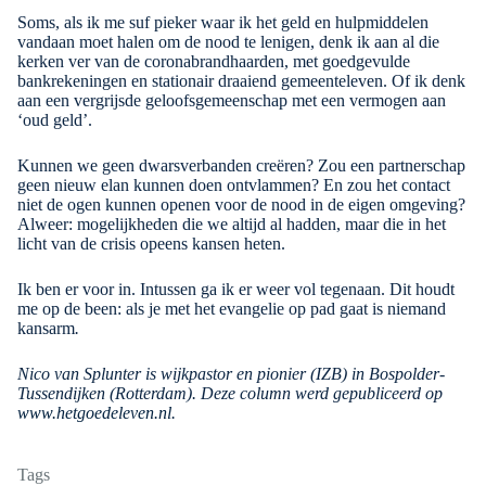
Soms, als ik me suf pieker waar ik het geld en hulpmiddelen
vandaan moet halen om de nood te lenigen, denk ik aan al die
kerken ver van de coronabrandhaarden, met goedgevulde
bankrekeningen en stationair draaiend gemeenteleven. Of ik denk
aan een vergrijsde geloofsgemeenschap met een vermogen aan
‘oud geld’.
Kunnen we geen dwarsverbanden creëren? Zou een partnerschap
geen nieuw elan kunnen doen ontvlammen? En zou het contact
niet de ogen kunnen openen voor de nood in de eigen omgeving?
Alweer: mogelijkheden die we altijd al hadden, maar die in het
licht van de crisis opeens kansen heten.
Ik ben er voor in. Intussen ga ik er weer vol tegenaan. Dit houdt
me op de been: als je met het evangelie op pad gaat is niemand
kansarm
.
Nico van Splunter is wijkpastor en pionier (IZB) in Bospolder-
Tussendijken (Rotterdam). Deze column werd gepubliceerd op
www.hetgoedeleven.nl
.
Tags